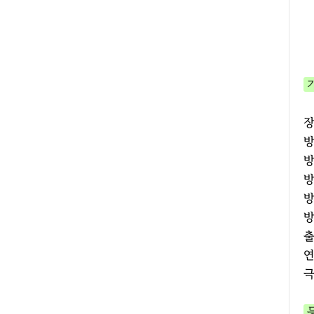
장
방
방
방
방
방
출
연
극