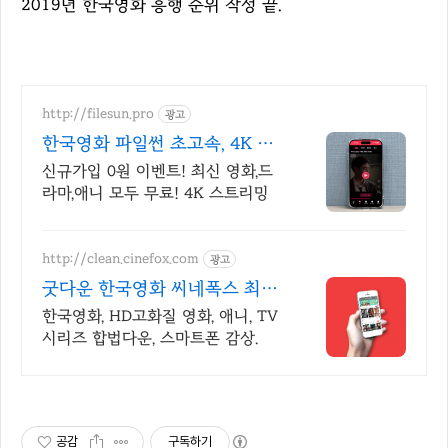
2019년 한국영화 흥행 순위 작성 끝.
http://filesun.pro
광고
한국영화 파일썬 초고속, 4K 실
시간 보기!
신규가입 0원 이벤트! 최신 영화,드
라마,애니 모두 무료! 4K 스트리밍
http://clean.cinefox.com
광고
굿다운 한국영화 씨네폭스 최대
3만원+10%추가적립
한국영화, HD고화질 영화, 애니, TV
시리즈 합법다운, 스마트폰 감상.
공감
구독하기